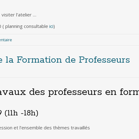
isiter l’atelier …
 ( planning consultable
ici
)
entaire
e la Formation de Professeurs
avaux des professeurs en for
 (11h -18h)
ession et l’ensemble des thèmes travaillés