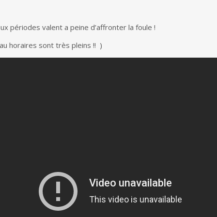
ux périodes valent a peine d’affronter la foule !
u horaires sont très pleins !! )