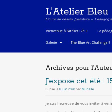
L'Atelier Bleu
Cours de dessin /peinture – Pédagogi
A
Bienvenue à l’Atelier Bleu !
La pédag
l
l
Galerie
The Blue Art Challenge !!
e
r
a
u
Archives pour l'Auteu
c
o
n
J’expose cet été :
t
e
Publié le
8 juin 2020
par
Murielle
n
u
Je suis heureuse de vous inviter à veni
p
r