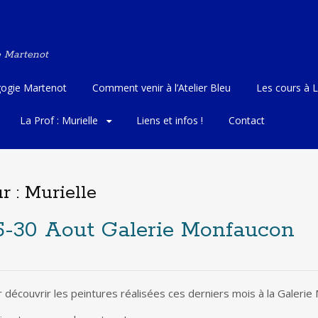
e Martenot
ogie Martenot
Comment venir à l’Atelier Bleu
Les cours à L
La Prof : Murielle
Liens et infos !
Contact
r :
Murielle
 15-30 Aout Galerie Monfaucon
r découvrir les peintures réalisées ces derniers mois à la Galerie