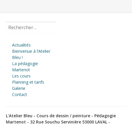
i
n
c
i
Rechercher :
p
a
l
Actualités
Bienvenue à l’Atelier
Bleu !
La pédagogie
Martenot
Les cours
Planning et tarifs
Galerie
Contact
L'Atelier Bleu - Cours de dessin / peinture - Pédagogie
Martenot - 32 Rue Souchu Servinière 53000 LAVAL -