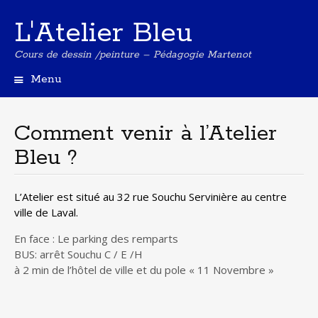
L'Atelier Bleu
Cours de dessin /peinture – Pédagogie Martenot
Menu
A
l
l
Comment venir à l’Atelier
e
Bleu ?
r
a
u
L’Atelier est situé au 32 rue Souchu Servinière au centre
c
ville de Laval.
o
n
En face : Le parking des remparts
t
BUS: arrêt Souchu C / E /H
e
à 2 min de l’hôtel de ville et du pole « 11 Novembre »
n
u
p
r