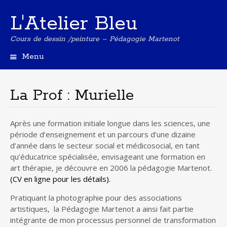
L'Atelier Bleu
Cours de dessin /peinture – Pédagogie Martenot
Menu
A
l
l
La Prof : Murielle
e
r
a
Après une formation initiale longue dans les sciences, une
u
période d’enseignement et un parcours d’une dizaine
c
d’année dans le secteur social et médicosocial, en tant
o
qu’éducatrice spécialisée, envisageant une formation en
n
art thérapie, je découvre en 2006 la pédagogie Martenot.
t
(CV en ligne pour les détails).
e
n
Pratiquant la photographie pour des associations
u
artistiques, la Pédagogie Martenot a ainsi fait partie
p
intégrante de mon processus personnel de transformation
r