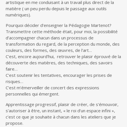
artistique en me conduisant à un travail plus direct de la
i
matière ( un peu perdu depuis le passage aux outils
n
numériques).
c
i
Pourquoi décider d’enseigner la Pédagogie Martenot?
p
Transmettre cette méthode était, pour moi, la possibilité
a
d’accompagner chacun dans un processus de
l
transformation du regard, de la perception du monde, des
couleurs, des formes, des œuvres, de l’art…
C’est, encore aujourd’hui, retrouver le plaisir éprouvé de la
découverte des matières, des techniques, des savoirs
faire…
C’est soutenir les tentatives, encourager les prises de
risques…
C’est m’émerveiller de concert des expressions
personnelles qui émergent.
Apprentissage progressif, plaisir de créer, de s’émouvoir,
s’autoriser à être, un instant, « le roi d’un espace infini »,
c’est ce que je souhaite à chacun dans les ateliers que je
propose.