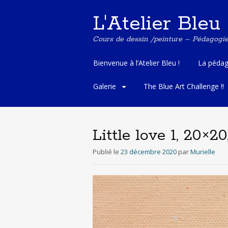
L'Atelier Bleu
Cours de dessin /peinture – Pédagogi
A
Bienvenue à l’Atelier Bleu !
La pédag
l
l
Galerie
The Blue Art Challenge !!
e
r
a
u
Little love 1, 20×2
c
o
Publié le
23 décembre 2020
par
Murielle
n
t
e
n
u
p
r